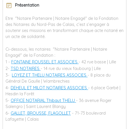
wysiwyg
Présentation
Etre "Notaire Partenaire | Notaire Engagé" de la Fondation
des Notaires du Nord-Pas de Calais, c’est s’engager à
soutenir ses missions en transformant chaque acte notarié en
un acte de solidarité.
Ci-dessous, les notaires "Notaire Partenaire | Notaire
Engagé" de la Fondation :
1 -
FONTAINE ROUSSEL ET ASSOCIES
- 42 rue basse | Lille
2-
TSD NOTAIRES
- 14 rue du vieux faubourg | Lille
3-
LOYEZ ET THELU NOTAIRES ASSOCIES
- 8 place du
Général De Gaulle | Wambrechies
4-
DEHEUL ET MILOT NOTAIRES ASSOCIES
- 6 place Garbé |
Hesdin la Forêt
5-
OFFICE NOTARIAL Thibaut THELU
- 36 avenue Roger
Salengro | Saint Laurent Blangy
6-
GALLET, BROUSSE, FLAGOLLET
- 71-73 boulevard
Lafayette | Calais