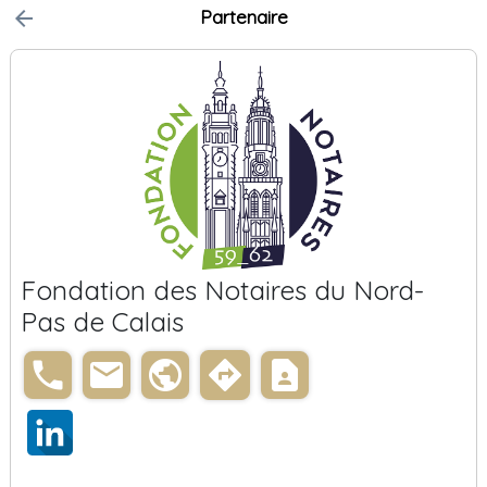
arrow_back
Partenaire
Fondation des Notaires du Nord-
Pas de Calais
phone
email
public
directions
contact_page