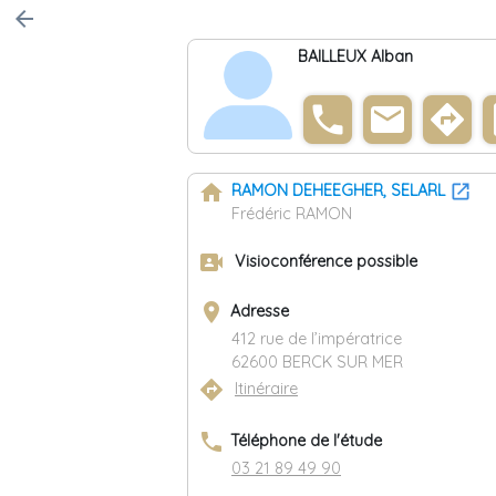
arrow_back
BAILLEUX Alban
phone
email
directions
co
home
RAMON DEHEEGHER, SELARL
Frédéric RAMON
video_camera_front
Visioconférence possible
place
Adresse
412 rue de l’impératrice
62600 BERCK SUR MER
directions
Itinéraire
phone
Téléphone de l'étude
03 21 89 49 90