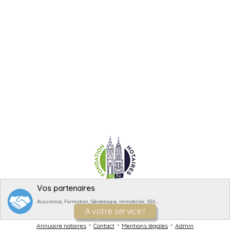
Vos partenaires
Assurance, Formation, Généalogie, Immobilier, SSII…
A votre service !
-
-
-
Annuaire notaires
Contact
Mentions légales
Admin