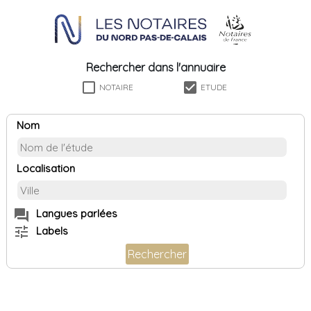
Rechercher dans l'annuaire
check_box_outline_blank
check_box
NOTAIRE
ETUDE
Nom
Localisation
forum
Langues parlées
tune
Labels