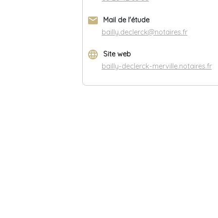
email
Mail de l'étude
bailly.declerck@notaires.fr
language
Site web
bailly-declerck-merville.notaires.fr