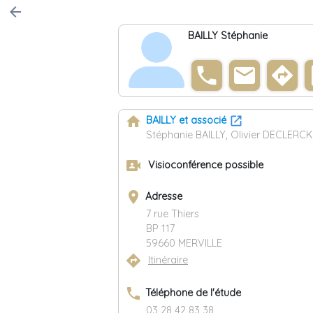
arrow_back
BAILLY Stéphanie
phone
email
directions
co
home
BAILLY et associé
Stéphanie BAILLY, Olivier DECLERCK
video_camera_front
Visioconférence possible
place
Adresse
7 rue Thiers
BP 117
59660 MERVILLE
directions
Itinéraire
phone
Téléphone de l'étude
03 28 42 83 38