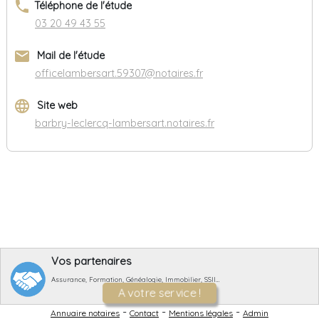
phone
Téléphone de l'étude
03 20 49 43 55
email
Mail de l'étude
officelambersart.59307@notaires.fr
language
Site web
barbry-leclercq-lambersart.notaires.fr
Vos partenaires
Assurance, Formation, Généalogie, Immobilier, SSII…
A votre service !
-
-
-
Annuaire notaires
Contact
Mentions légales
Admin