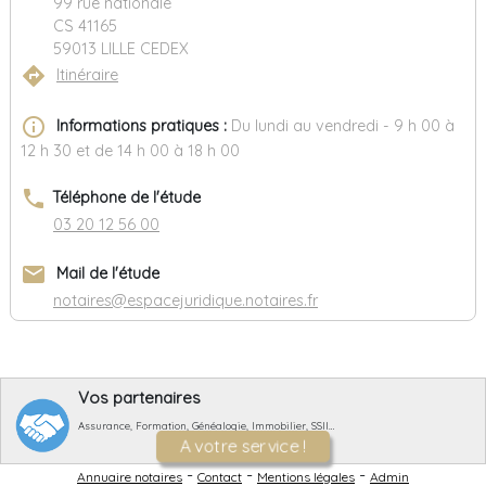
99 rue nationale
CS 41165
59013 LILLE CEDEX
directions
Itinéraire
info_outline
Informations pratiques :
Du lundi au vendredi - 9 h 00 à
12 h 30 et de 14 h 00 à 18 h 00
phone
Téléphone de l'étude
03 20 12 56 00
email
Mail de l'étude
notaires@espacejuridique.notaires.fr
Vos partenaires
Assurance, Formation, Généalogie, Immobilier, SSII…
A votre service !
-
-
-
Annuaire notaires
Contact
Mentions légales
Admin