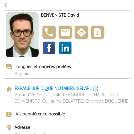
arrow_back
BENVENISTE David
phone
email
directions
contact_page
forum
Langues étrangères parlées
Anglais
home
ESPACE JURIDIQUE NOTAIRES, SELARL
Arnaud VERMUNT, Juliette BONDUELLE-HAIRE, David
BENVENISTE, Guillaume DELATTRE, Charlotte DUQUENNE
video_camera_front
Visioconférence possible
place
Adresse