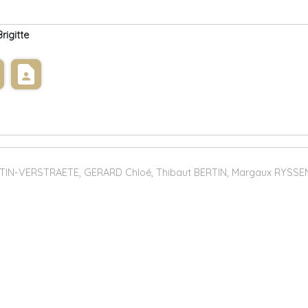
igitte
s
contact_page
ERTIN-VERSTRAETE, GERARD Chloé, Thibaut BERTIN, Margaux RYSSE