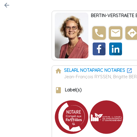
arrow_back
BERTIN-VERSTRAETE Br
phone
email
direction
home
SELARL NOTAPARC NOTAIRES
Jean-François RYSSEN, Brigitte B
book
Label(s)