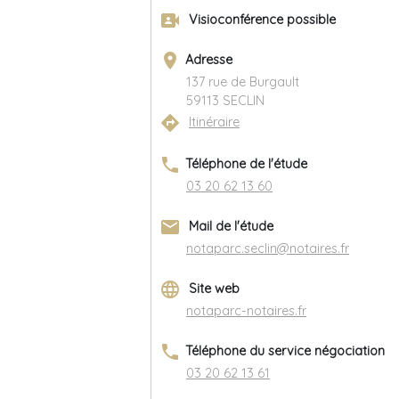
video_camera_front
Visioconférence possible
place
Adresse
137 rue de Burgault
59113 SECLIN
directions
Itinéraire
phone
Téléphone de l'étude
03 20 62 13 60
email
Mail de l'étude
notaparc.seclin@notaires.fr
language
Site web
notaparc-notaires.fr
phone
Téléphone du service négociation
03 20 62 13 61