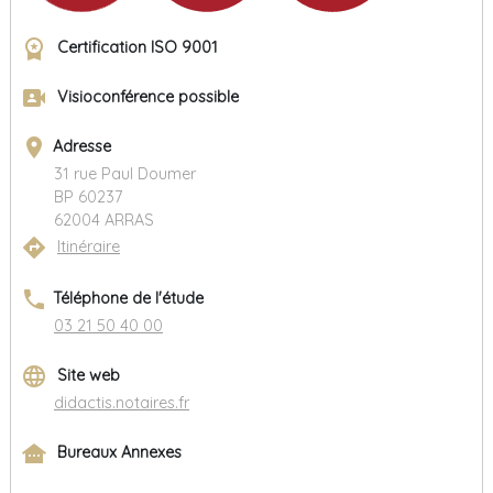
workspace_premium
Certification ISO 9001
video_camera_front
Visioconférence possible
place
Adresse
31 rue Paul Doumer
BP 60237
62004 ARRAS
directions
Itinéraire
phone
Téléphone de l'étude
03 21 50 40 00
language
Site web
didactis.notaires.fr
other_houses
Bureaux Annexes