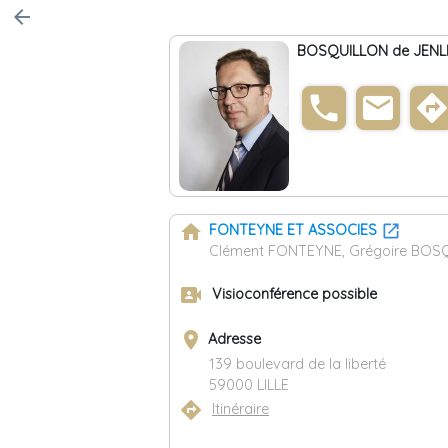
arrow_back
BOSQUILLON de JENLI
phone
email
direction
home
FONTEYNE ET ASSOCIES
Clément FONTEYNE, Grégoire BOSQU
video_camera_front
Visioconférence possible
place
Adresse
139 boulevard de la liberté
59000 LILLE
directions
Itinéraire