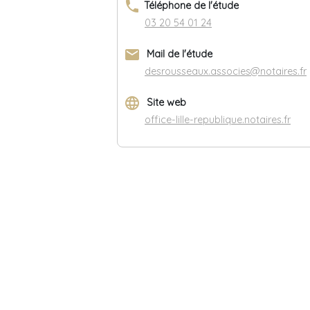
phone
Téléphone de l'étude
03 20 54 01 24
email
Mail de l'étude
desrousseaux.associes@notaires.fr
language
Site web
office-lille-republique.notaires.fr