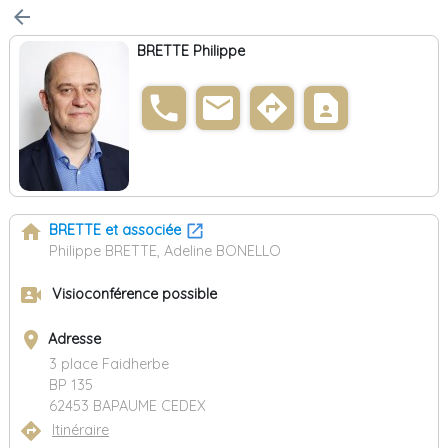
arrow_back
BRETTE Philippe
phone
email
directions
contact_page
home
BRETTE et associée
Philippe BRETTE, Adeline BONELLO
video_camera_front
Visioconférence possible
place
Adresse
3 place Faidherbe
BP 135
62453 BAPAUME CEDEX
directions
Itinéraire