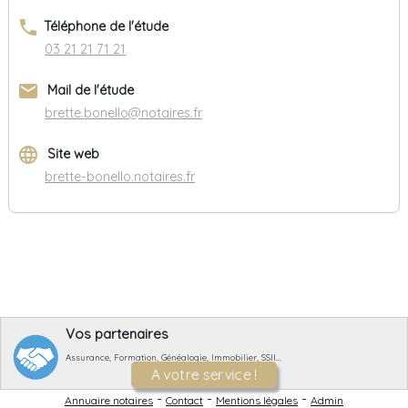
phone
Téléphone de l'étude
03 21 21 71 21
email
Mail de l'étude
brette.bonello@notaires.fr
language
Site web
brette-bonello.notaires.fr
Vos partenaires
Assurance, Formation, Généalogie, Immobilier, SSII…
A votre service !
-
-
-
Annuaire notaires
Contact
Mentions légales
Admin