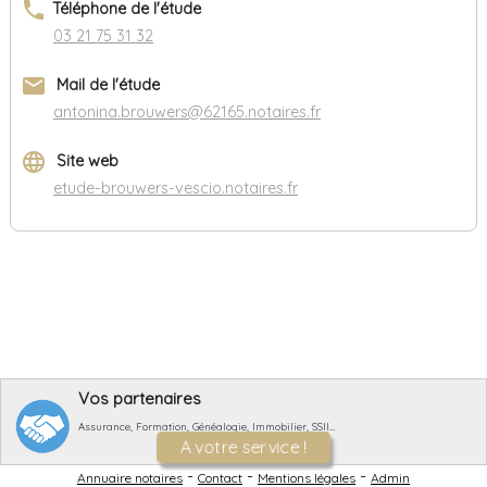
phone
Téléphone de l'étude
03 21 75 31 32
email
Mail de l'étude
antonina.brouwers@62165.notaires.fr
language
Site web
etude-brouwers-vescio.notaires.fr
Vos partenaires
Assurance, Formation, Généalogie, Immobilier, SSII…
A votre service !
-
-
-
Annuaire notaires
Contact
Mentions légales
Admin