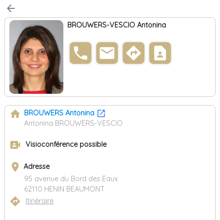
arrow_back
BROUWERS-VESCIO Antonina
phone
email
directions
contact_page
home
BROUWERS Antonina
Antonina BROUWERS-VESCIO
video_camera_front
Visioconférence possible
place
Adresse
95 avenue du Bord des Eaux
62110 HENIN BEAUMONT
directions
Itinéraire