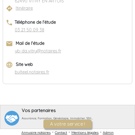
62490 VITRY EN ARTOIS
directions
Itinéraire
phone
Téléphone de l'étude
03 21 50 09 38
email
Mail de l'étude
yb-da.vitry@notaires.fr
language
Site web
bulteel.notaires.fr
Vos partenaires
Assurance, Formation, Généalogie, Immobilier, SSII…
A votre service !
-
-
-
Annuaire notaires
Contact
Mentions légales
Admin