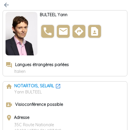
arrow_back
BULTEEL Yann
phone
email
directions
contact_page
forum
Langues étrangères parlées
Italien
home
NOTARTOIS, SELARL
Yann BULTEEL
video_camera_front
Visioconférence possible
place
Adresse
35C Route Nationale