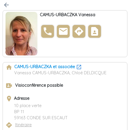
arrow_back
CAMUS-URBACZKA Vanessa
phone
email
directions
contact_page
home
CAMUS-URBACZKA et associée
Vanessa CAMUS-URBACZKA, Chloé DELDICQUE
video_camera_front
Visioconférence possible
place
Adresse
10 place verte
BP 11
59163 CONDE SUR ESCAUT
directions
Itinéraire