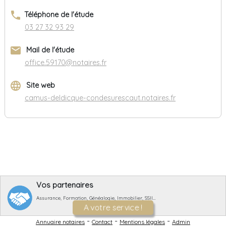
phone
Téléphone de l'étude
03 27 32 93 29
email
Mail de l'étude
office.59170@notaires.fr
language
Site web
camus-deldicque-condesurescaut.notaires.fr
Vos partenaires
Assurance, Formation, Généalogie, Immobilier, SSII…
A votre service !
-
-
-
Annuaire notaires
Contact
Mentions légales
Admin