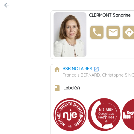
arrow_back
CLERMONT Sandrine
phone
email
direction
home
BSB NOTAIRES
François BERNARD, Christophe SIN
book
Label(s)