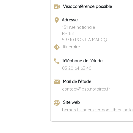
video_camera_front
Visioconférence possible
place
Adresse
151 rue nationale
BP 151
59710 PONT A MARCQ
directions
Itinéraire
phone
Téléphone de l'étude
03 20 64 63 40
email
Mail de l'étude
contact@bsb.notaires.fr
language
Site web
bernard-singer-clermont-thery.notai