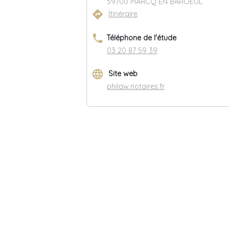
59700 MARCQ EN BAROEUL
directions
Itinéraire
phone
Téléphone de l'étude
03 20 87 59 39
language
Site web
philaw.notaires.fr