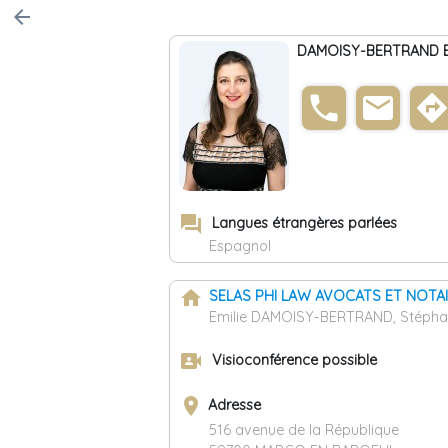
arrow_back
DAMOISY-BERTRAND E
phone
email
direction
forum
Langues étrangères parlées
Espagnol
home
SELAS PHI LAW AVOCATS ET NOTA
Emilie DAMOISY-BERTRAND, Stéph
video_camera_front
Visioconférence possible
place
Adresse
516 avenue de la République