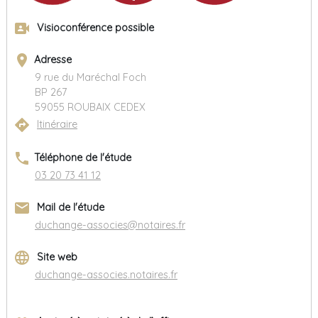
video_camera_front
Visioconférence possible
place
Adresse
9 rue du Maréchal Foch
BP 267
59055 ROUBAIX CEDEX
directions
Itinéraire
phone
Téléphone de l'étude
03 20 73 41 12
email
Mail de l'étude
duchange-associes@notaires.fr
language
Site web
duchange-associes.notaires.fr