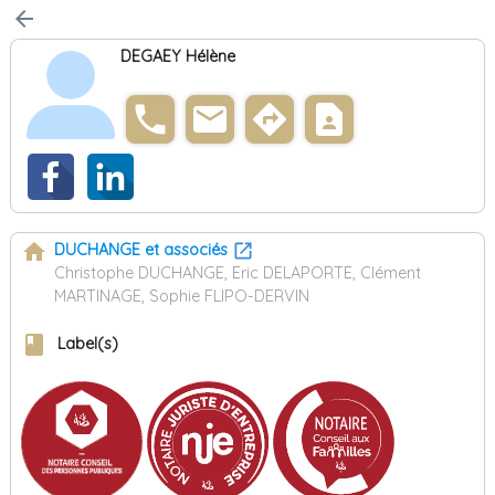
arrow_back
DEGAEY Hélène
phone
email
directions
contact_page
home
DUCHANGE et associés
Christophe DUCHANGE, Eric DELAPORTE, Clément
MARTINAGE, Sophie FLIPO-DERVIN
book
Label(s)