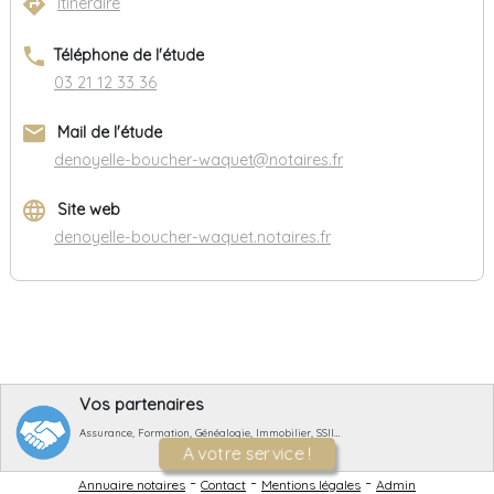
directions
Itinéraire
phone
Téléphone de l'étude
03 21 12 33 36
email
Mail de l'étude
denoyelle-boucher-waquet@notaires.fr
language
Site web
denoyelle-boucher-waquet.notaires.fr
Vos partenaires
Assurance, Formation, Généalogie, Immobilier, SSII…
A votre service !
-
-
-
Annuaire notaires
Contact
Mentions légales
Admin