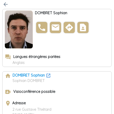
arrow_back
DOMBRET Sophian
phone
email
directions
contact_page
forum
Langues étrangères parlées
Anglais
home
DOMBRET Sophian
Sophian DOMBRET
video_camera_front
Visioconférence possible
place
Adresse
2 rue Gustave Thiétard