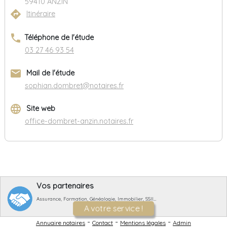
59410 ANZIN
directions
Itinéraire
phone
Téléphone de l'étude
03 27 46 93 54
email
Mail de l'étude
sophian.dombret@notaires.fr
language
Site web
office-dombret-anzin.notaires.fr
Vos partenaires
Assurance, Formation, Généalogie, Immobilier, SSII…
A votre service !
-
-
-
Annuaire notaires
Contact
Mentions légales
Admin