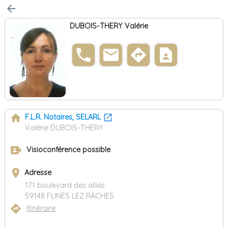
arrow_back
DUBOIS-THERY Valérie
phone
email
directions
contact_page
home
F.L.R. Notaires, SELARL
Valérie DUBOIS-THERY
video_camera_front
Visioconférence possible
place
Adresse
171 boulevard des alliés
59148 FLINES LEZ RACHES
directions
Itinéraire