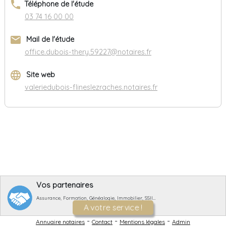
phone
Téléphone de l'étude
03 74 16 00 00
email
Mail de l'étude
office.dubois-thery.59227@notaires.fr
language
Site web
valeriedubois-flineslezraches.notaires.fr
Vos partenaires
Assurance, Formation, Généalogie, Immobilier, SSII…
A votre service !
-
-
-
Annuaire notaires
Contact
Mentions légales
Admin