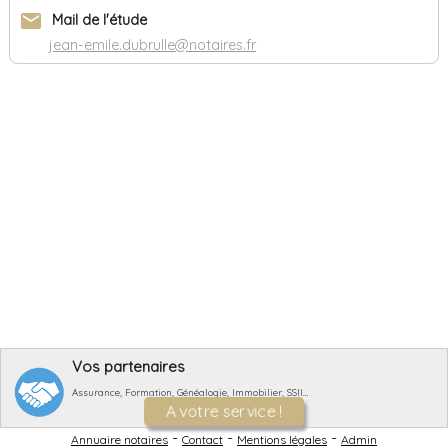
email
Mail de l'étude
jean-emile.dubrulle@notaires.fr
Vos partenaires
Assurance, Formation, Généalogie, Immobilier, SSII…
A votre service !
-
-
-
Annuaire notaires
Contact
Mentions légales
Admin