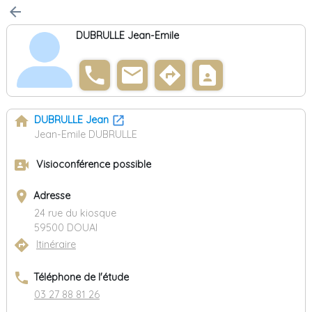
arrow_back
DUBRULLE Jean-Emile
phone
email
directions
contact_page
home
DUBRULLE Jean
Jean-Emile DUBRULLE
video_camera_front
Visioconférence possible
place
Adresse
24 rue du kiosque
59500 DOUAI
directions
Itinéraire
phone
Téléphone de l'étude
03 27 88 81 26