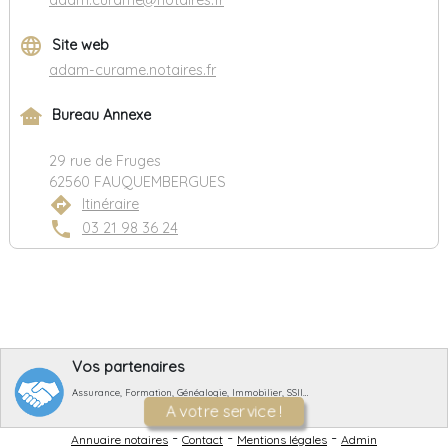
adam.curame@notaires.fr
language
Site web
adam-curame.notaires.fr
other_houses
Bureau Annexe
29 rue de Fruges
62560 FAUQUEMBERGUES
directions
Itinéraire
phone
03 21 98 36 24
Vos partenaires
Assurance, Formation, Généalogie, Immobilier, SSII…
A votre service !
-
-
-
Annuaire notaires
Contact
Mentions légales
Admin