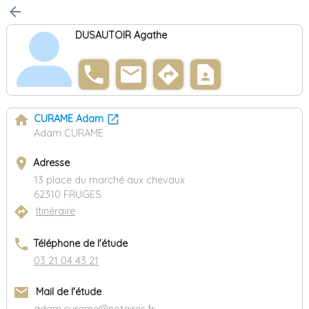
arrow_back
DUSAUTOIR Agathe
phone
email
directions
contact_page
home
CURAME Adam
Adam CURAME
place
Adresse
13 place du marché aux chevaux
62310 FRUGES
directions
Itinéraire
phone
Téléphone de l'étude
03 21 04 43 21
email
Mail de l'étude