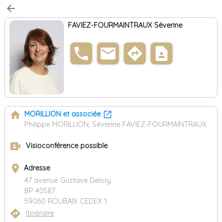
arrow_back
FAVIEZ-FOURMAINTRAUX Séverine
phone
email
directions
contact_page
home
MORILLION et associée
Philippe MORILLION, Séverine FAVIEZ-FOURMAINTRAUX
video_camera_front
Visioconférence possible
place
Adresse
47 avenue Gustave Delory
BP 40587
59060 ROUBAIX CEDEX 1
directions
Itinéraire