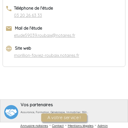
phone
Téléphone de l'étude
03 20 26 63 33
email
Mail de l'étude
etude59039.roubaix@notaires.fr
language
Site web
morillion-faviez-roubaix.notaires.fr
Vos partenaires
Assurance, Formation, Généalogie, Immobilier, SSII…
A votre service !
-
-
-
Annuaire notaires
Contact
Mentions légales
Admin