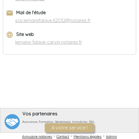
email
Mail de l'étude
scp.lemairefalque.62032@notaires.fr
language
Site web
lemaire-falque-carvin.notaires.fr
Vos partenaires
Assurance, Formation, Généalogie, Immobilier, SSII…
A votre service !
-
-
-
Annuaire notaires
Contact
Mentions légales
Admin