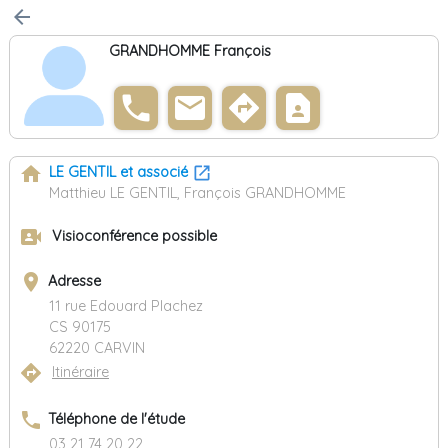
arrow_back
GRANDHOMME François
phone
email
directions
contact_page
home
LE GENTIL et associé
Matthieu LE GENTIL, François GRANDHOMME
video_camera_front
Visioconférence possible
place
Adresse
11 rue Edouard Plachez
CS 90175
62220 CARVIN
directions
Itinéraire
phone
Téléphone de l'étude
03 21 74 20 22