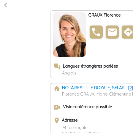
arrow_back
GRAUX Florence
phone
email
direction
forum
Langues étrangères parlées
Anglais
home
NOTAIRES LILLE ROYALE, SELARL
Florence GRAUX, Marie-Clémentin
video_camera_front
Visioconférence possible
place
Adresse
74 rue royale