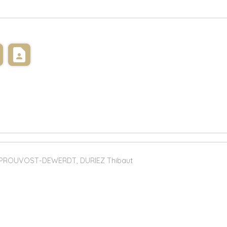
s
contact_page
e PROUVOST-DEWERDT, DURIEZ Thibaut