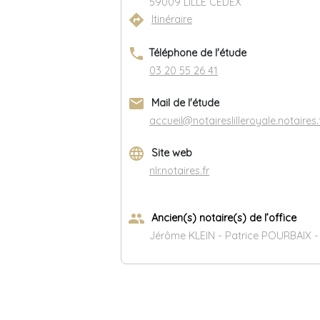
59009 LILLE CEDEX
directions
Itinéraire
phone
Téléphone de l'étude
03 20 55 26 41
email
Mail de l'étude
accueil@notaireslilleroyale.notaires.
language
Site web
nlr.notaires.fr
group
Ancien(s) notaire(s) de l’office
Jérôme KLEIN - Patrice POURBAIX 