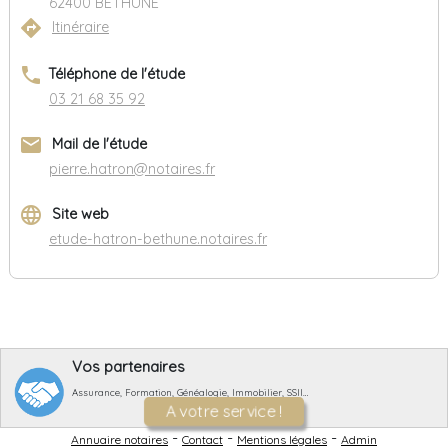
62400 BETHUNE
directions
Itinéraire
phone
Téléphone de l'étude
03 21 68 35 92
email
Mail de l'étude
pierre.hatron@notaires.fr
language
Site web
etude-hatron-bethune.notaires.fr
Vos partenaires
Assurance, Formation, Généalogie, Immobilier, SSII…
A votre service !
-
-
-
Annuaire notaires
Contact
Mentions légales
Admin