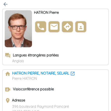
arrow_back
HATRON Pierre
phone
email
directions
contact_page
forum
Langues étrangères parlées
Anglais
home
HATRON PIERRE, NOTAIRE, SELARL
Pierre HATRON
video_camera_front
Visioconférence possible
place
Adresse
396 boulevard Raymond Poincaré