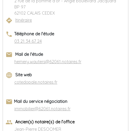
2 rue de la pomme d'or - Angle boulevard Jacquard
BP 97
62102 CALAIS CEDEX
directions
Itinéraire
phone
Téléphone de l'étude
03 21 34 67 24
email
Mail de l'étude
hemery.wauters@62061.notaires.fr
language
Site web
cotedopale.notaires.fr
email
Mail du service négociation
immobilier@62061.notaires.fr
group
Ancien(s) notaire(s) de l’office
Jean-Pierre DESOOMER