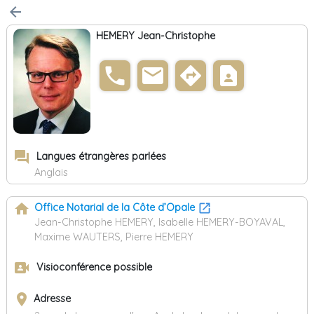
arrow_back
HEMERY Jean-Christophe
phone
email
directions
contact_page
forum
Langues étrangères parlées
Anglais
home
Office Notarial de la Côte d’Opale
Jean-Christophe HEMERY, Isabelle HEMERY-BOYAVAL,
Maxime WAUTERS, Pierre HEMERY
video_camera_front
Visioconférence possible
place
Adresse