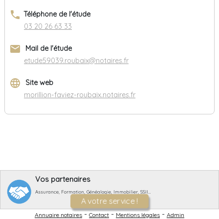
phone
Téléphone de l'étude
03 20 26 63 33
email
Mail de l'étude
etude59039.roubaix@notaires.fr
language
Site web
morillion-faviez-roubaix.notaires.fr
Vos partenaires
Assurance, Formation, Généalogie, Immobilier, SSII…
A votre service !
-
-
-
Annuaire notaires
Contact
Mentions légales
Admin