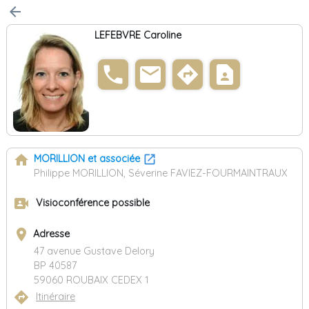
arrow_back
LEFEBVRE Caroline
phone
email
directions
contact_page
home
MORILLION et associée
Philippe MORILLION, Séverine FAVIEZ-FOURMAINTRAUX
video_camera_front
Visioconférence possible
place
Adresse
47 avenue Gustave Delory
BP 40587
59060 ROUBAIX CEDEX 1
directions
Itinéraire