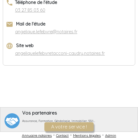
phone
Téléphone de l'étude
03 27 85 03 60
email
Mail de l'étude
angelique.lefebvre@notaires.fr
language
Site web
angeliquelefebvretacconi-caudry.notaires.fr
Vos partenaires
Assurance, Formation, Généalogie, Immobilier, SSII…
A votre service !
-
-
-
Annuaire notaires
Contact
Mentions légales
Admin