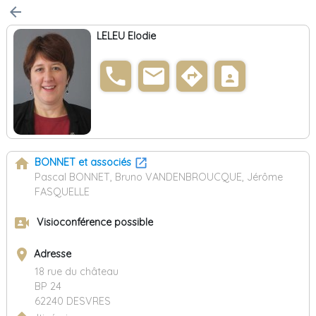
arrow_back
LELEU Elodie
phone
email
directions
contact_page
home
BONNET et associés
Pascal BONNET, Bruno VANDENBROUCQUE, Jérôme
FASQUELLE
video_camera_front
Visioconférence possible
place
Adresse
18 rue du château
BP 24
62240 DESVRES