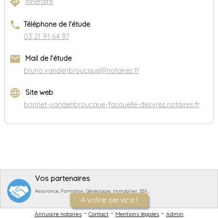
directions
Itinéraire
phone
Téléphone de l'étude
03 21 91 64 87
email
Mail de l'étude
bruno.vandenbroucque@notaires.fr
language
Site web
bonnet-vandenbroucque-fasquelle-desvres.notaires.fr
Vos partenaires
Assurance, Formation, Généalogie, Immobilier, SSII…
A votre service !
-
-
-
Annuaire notaires
Contact
Mentions légales
Admin