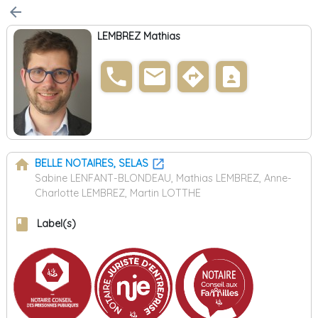
arrow_back
LEMBREZ Mathias
phone
email
directions
contact_page
home
BELLE NOTAIRES, SELAS
Sabine LENFANT-BLONDEAU, Mathias LEMBREZ, Anne-
Charlotte LEMBREZ, Martin LOTTHE
book
Label(s)