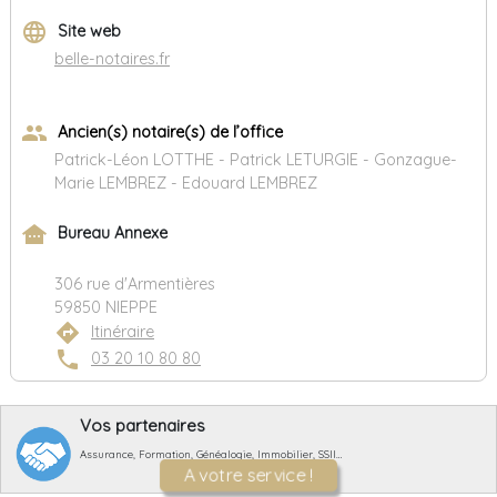
language
Site web
belle-notaires.fr
group
Ancien(s) notaire(s) de l’office
Patrick-Léon LOTTHE - Patrick LETURGIE - Gonzague-
Marie LEMBREZ - Edouard LEMBREZ
other_houses
Bureau Annexe
306 rue d'Armentières
59850 NIEPPE
directions
Itinéraire
phone
03 20 10 80 80
Vos partenaires
Assurance, Formation, Généalogie, Immobilier, SSII…
A votre service !