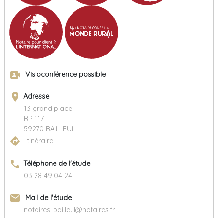
video_camera_front
Visioconférence possible
place
Adresse
13 grand place
BP 117
59270 BAILLEUL
directions
Itinéraire
phone
Téléphone de l'étude
03 28 49 04 24
email
Mail de l'étude
notaires-bailleul@notaires.fr