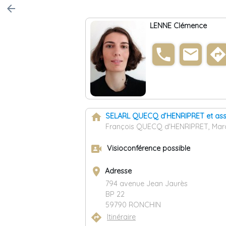
arrow_back
LENNE Clémence
phone
email
direction
home
SELARL QUECQ d’HENRIPRET et as
François QUECQ d'HENRIPRET, Mar
video_camera_front
Visioconférence possible
place
Adresse
794 avenue Jean Jaurès
BP 22
59790 RONCHIN
directions
Itinéraire