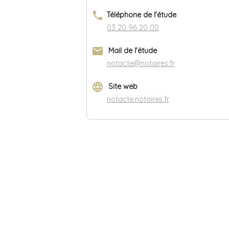
phone
Téléphone de l'étude
03 20 96 20 00
email
Mail de l'étude
notacte@notaires.fr
language
Site web
notacte.notaires.fr