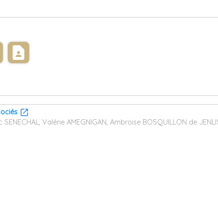
s
contact_page
sociés
c SENECHAL, Valérie AMEGNIGAN, Ambroise BOSQUILLON de JENLI