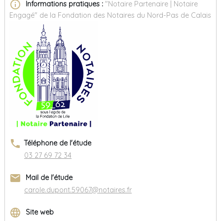
info_outline
Informations pratiques :
"Notaire Partenaire | Notaire
Engagé" de la Fondation des Notaires du Nord-Pas de Calais
phone
Téléphone de l'étude
03 27 69 72 34
email
Mail de l'étude
carole.dupont.59067@notaires.fr
language
Site web