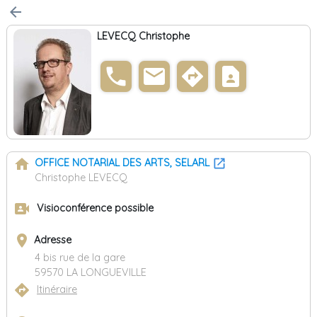
arrow_back
LEVECQ Christophe
phone
email
directions
contact_page
home
OFFICE NOTARIAL DES ARTS, SELARL
Christophe LEVECQ
video_camera_front
Visioconférence possible
place
Adresse
4 bis rue de la gare
59570 LA LONGUEVILLE
directions
Itinéraire