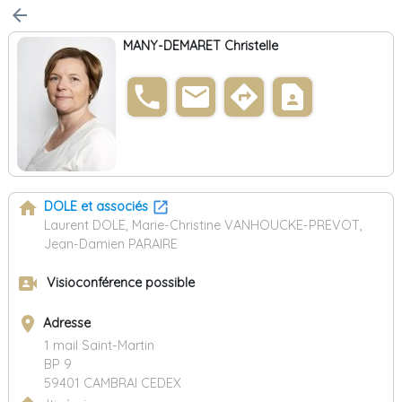
arrow_back
MANY-DEMARET Christelle
phone
email
directions
contact_page
home
DOLE et associés
Laurent DOLE, Marie-Christine VANHOUCKE-PREVOT,
Jean-Damien PARAIRE
video_camera_front
Visioconférence possible
place
Adresse
1 mail Saint-Martin
BP 9
59401 CAMBRAI CEDEX