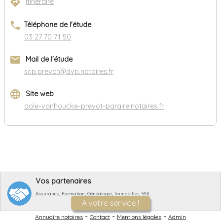
directions
Itinéraire
phone
Téléphone de l'étude
03 27 70 71 50
email
Mail de l'étude
scp.prevot@dvp.notaires.fr
language
Site web
dole-vanhoucke-prevot-paraire.notaires.fr
Vos partenaires
Assurance, Formation, Généalogie, Immobilier, SSII…
A votre service !
-
-
-
Annuaire notaires
Contact
Mentions légales
Admin