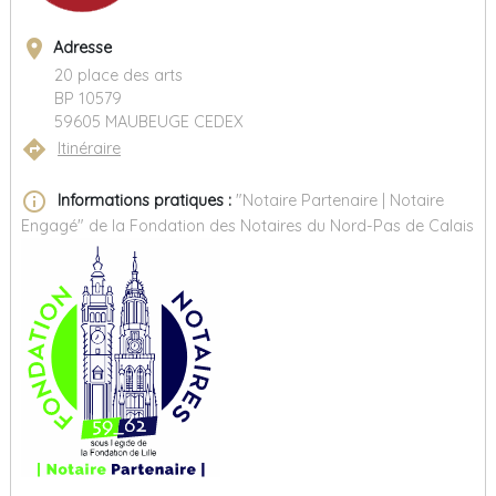
place
Adresse
20 place des arts
BP 10579
59605 MAUBEUGE CEDEX
directions
Itinéraire
info_outline
Informations pratiques :
"Notaire Partenaire | Notaire
Engagé" de la Fondation des Notaires du Nord-Pas de Calais