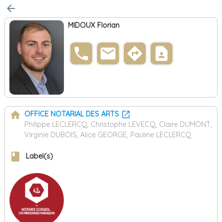
arrow_back
MIDOUX Florian
phone
email
directions
contact_page
home
OFFICE NOTARIAL DES ARTS
Philippe LECLERCQ, Christophe LEVECQ, Claire DUMONT,
Virginie DUBOIS, Alice GEORGE, Pauline LECLERCQ
book
Label(s)