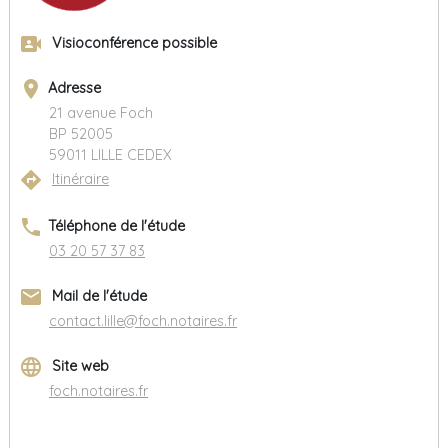
video_camera_front
Visioconférence possible
place
Adresse
21 avenue Foch
BP 52005
59011 LILLE CEDEX
directions
Itinéraire
phone
Téléphone de l'étude
03 20 57 37 83
email
Mail de l'étude
contact.lille@foch.notaires.fr
language
Site web
foch.notaires.fr