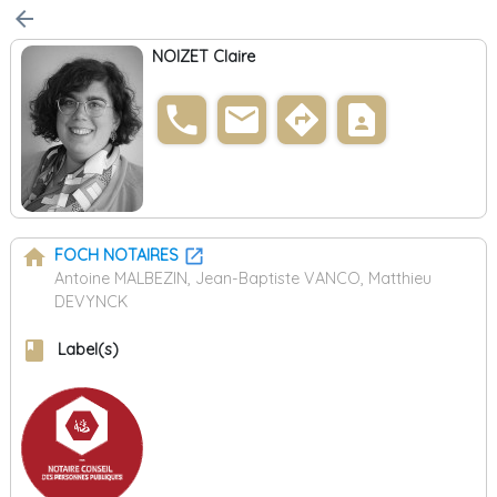
arrow_back
NOIZET Claire
phone
email
directions
contact_page
home
FOCH NOTAIRES
Antoine MALBEZIN, Jean-Baptiste VANCO, Matthieu
DEVYNCK
book
Label(s)