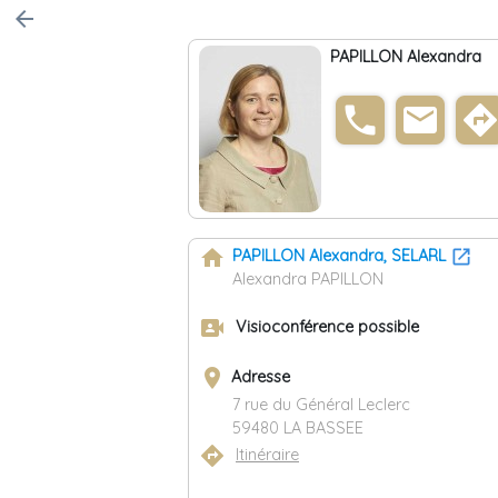
arrow_back
PAPILLON Alexandra
phone
email
direction
home
PAPILLON Alexandra, SELARL
Alexandra PAPILLON
video_camera_front
Visioconférence possible
place
Adresse
7 rue du Général Leclerc
59480 LA BASSEE
directions
Itinéraire