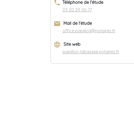
phone
Téléphone de l'étude
03 20 29 06 77
email
Mail de l'étude
office.papillon@notaires.fr
language
Site web
papillon-labassee.notaires.fr