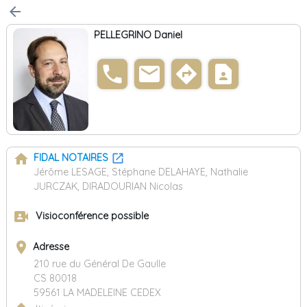
arrow_back
PELLEGRINO Daniel
phone
email
directions
contact_page
home
FIDAL NOTAIRES
Jérôme LESAGE, Stéphane DELAHAYE, Nathalie
JURCZAK, DIRADOURIAN Nicolas
video_camera_front
Visioconférence possible
place
Adresse
210 rue du Général De Gaulle
CS 80018
59561 LA MADELEINE CEDEX