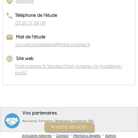
directions
Itinéraire
phone
Téléphone de l'étude
03 20 21 08 08
email
Mail de l'étude
accueil.lamadeleine@fidal.notaires.fr
language
Site web
fidal.notaires.fr/etudes/fidal-notaires-la-madeleine-
nord/
Vos partenaires
Assurance, Formation, Généalogie, Immobilier, SSII…
A votre service !
-
-
-
Annuaire notaires
Contact
Mentions légales
Admin