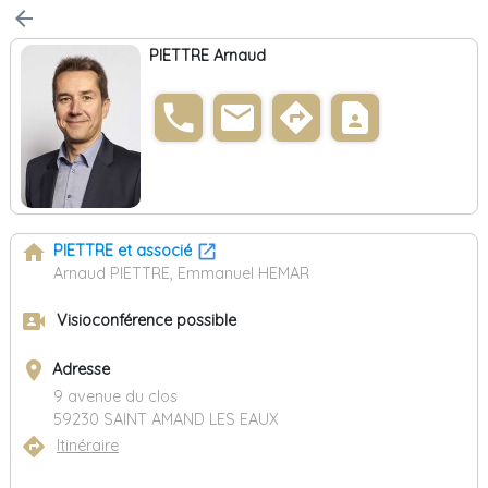
arrow_back
PIETTRE Arnaud
phone
email
directions
contact_page
home
PIETTRE et associé
Arnaud PIETTRE, Emmanuel HEMAR
video_camera_front
Visioconférence possible
place
Adresse
9 avenue du clos
59230 SAINT AMAND LES EAUX
directions
Itinéraire