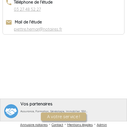
phone
Téléphone de l'étude
03 27 48 52 27
email
Mail de l'étude
piettre.hemar@notaires.fr
Vos partenaires
Assurance, Formation, Généalogie, Immobilier, SSII…
A votre service !
-
-
-
Annuaire notaires
Contact
Mentions légales
Admin