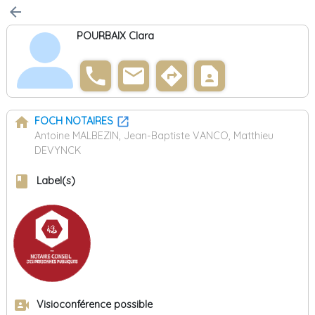
arrow_back
POURBAIX Clara
phone
email
directions
contact_page
home
FOCH NOTAIRES
Antoine MALBEZIN, Jean-Baptiste VANCO, Matthieu
DEVYNCK
book
Label(s)
video_camera_front
Visioconférence possible