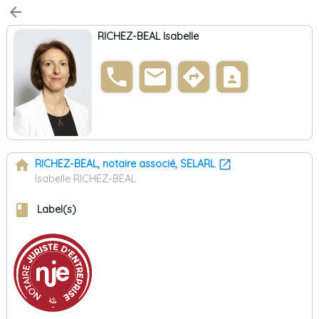
arrow_back
RICHEZ-BEAL Isabelle
phone
email
directions
contact_page
home
RICHEZ-BEAL, notaire associé, SELARL
Isabelle RICHEZ-BEAL
book
Label(s)