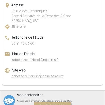
place
Adresse
85 rue des Céramiques
Parc d'Activités de la Terre des 2 Caps
62250 MARQUISE
directions
Itinéraire
phone
Téléphone de l'étude
03 21 46 03 60
email
Mail de l'étude
isabelle.richezbeal@notaires.fr
language
Site web
richezbeal-hardinghen.notaires.fr
Vos partenaires
Assurance, Formation, Généalogie, Immobilier, SSII…