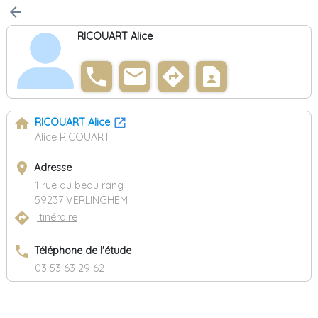
arrow_back
RICOUART Alice
phone
email
directions
contact_page
home
RICOUART Alice
Alice RICOUART
place
Adresse
1 rue du beau rang
59237 VERLINGHEM
directions
Itinéraire
phone
Téléphone de l'étude
03 53 63 29 62