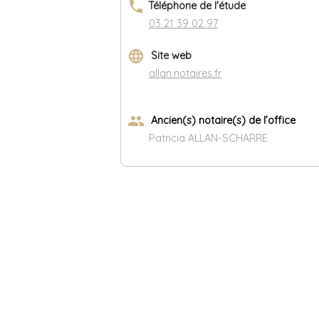
phone
Téléphone de l'étude
03 21 39 02 97
language
Site web
allan.notaires.fr
group
Ancien(s) notaire(s) de l’office
Patricia ALLAN-SCHARRE