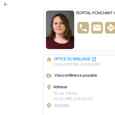
arrow_back
ROPITAL-PONCHANT C
phone
email
direction
home
OFFICE DU BAILLIAGE
Claire ROPITAL-PONCHANT
video_camera_front
Visioconférence possible
place
Adresse
35 rue d’Arras
62120 AIRE SUR LA LYS
directions
Itinéraire