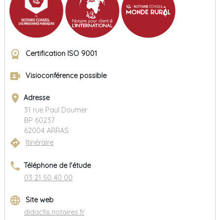
workspace_premium
Certification ISO 9001
video_camera_front
Visioconférence possible
place
Adresse
31 rue Paul Doumer
BP 60237
62004 ARRAS
directions
Itinéraire
phone
Téléphone de l'étude
03 21 50 40 00
language
Site web
didactis.notaires.fr