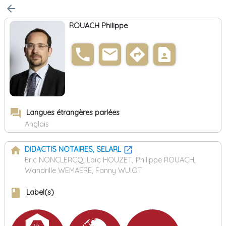
arrow_back
ROUACH Philippe
phone
email
directions
contact_page
forum
Langues étrangères parlées
Anglais
home
DIDACTIS NOTAIRES, SELARL
Eric NONCLERCQ, Loïc HOUZET, Philippe ROUACH,
Wandrille WEMAERE, Fanny WUIOT
book
Label(s)