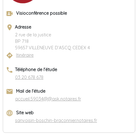
video_camera_front
Visioconférence possible
place
Adresse
2 rue de la justice
BP 718
59657 VILLENEUVE D’ASCQ CEDEX 4
directions
Itinéraire
phone
Téléphone de l'étude
03 20 678 678
email
Mail de l'étude
accueil.59034@@ask.notaires.fr
language
Site web
sanvoisin-boschin-braconnier.notaires.fr