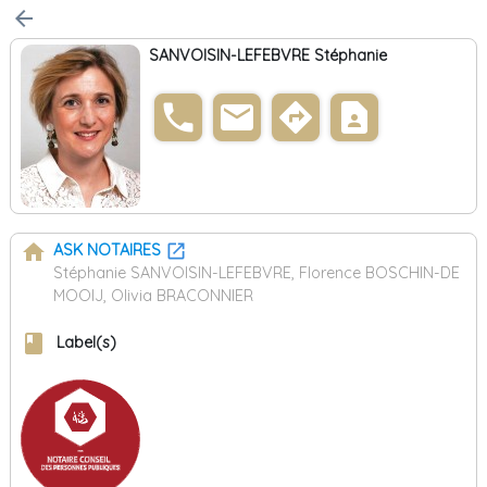
arrow_back
SANVOISIN-LEFEBVRE Stéphanie
phone
email
directions
contact_page
home
ASK NOTAIRES
Stéphanie SANVOISIN-LEFEBVRE, Florence BOSCHIN-DE
MOOIJ, Olivia BRACONNIER
book
Label(s)