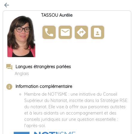
arrow_back
TASSOU Aurélie
phone
email
directions
contact_page
forum
Langues étrangères parlées
Anglais
info
Information complémentaire
Membre de NOT'ISME : une initiative du Conseil
Supérieur du Notariat, inscrite dans la Stratégie RSE
du notariat. Elle vise à offrir aux personnes autistes
et à leurs aidants un accompagnement et des
conseils juridiques sur une question essentielle :
l'après-soi.