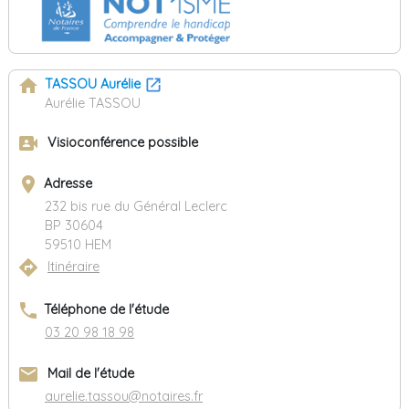
home
TASSOU Aurélie
Aurélie TASSOU
video_camera_front
Visioconférence possible
place
Adresse
232 bis rue du Général Leclerc
BP 30604
59510 HEM
directions
Itinéraire
phone
Téléphone de l'étude
03 20 98 18 98
email
Mail de l'étude
aurelie.tassou@notaires.fr