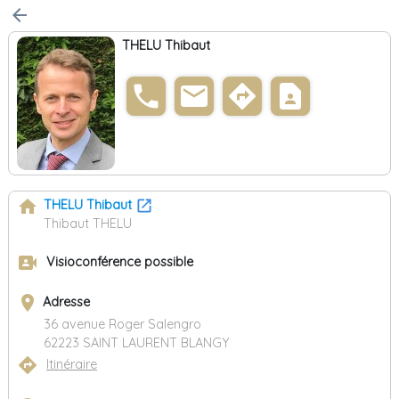
arrow_back
THELU Thibaut
phone
email
directions
contact_page
home
THELU Thibaut
Thibaut THELU
video_camera_front
Visioconférence possible
place
Adresse
36 avenue Roger Salengro
62223 SAINT LAURENT BLANGY
directions
Itinéraire