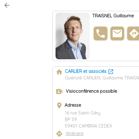
arrow_back
TRAISNEL Guillaume
phone
email
direction
home
CARLIER et associés
Guénolé CARLIER, Guillaume TRAIS
video_camera_front
Visioconférence possible
place
Adresse
16 rue Saint-Géry
BP 59
59401 CAMBRAI CEDEX
directions
Itinéraire