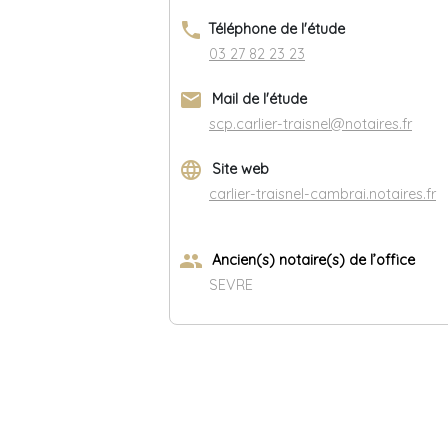
phone
Téléphone de l'étude
03 27 82 23 23
email
Mail de l'étude
scp.carlier-traisnel@notaires.fr
language
Site web
carlier-traisnel-cambrai.notaires.fr
group
Ancien(s) notaire(s) de l’office
SEVRE