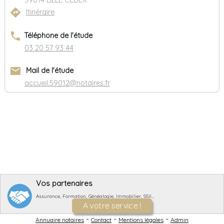
59014 LILLE CEDEX
directions
Itinéraire
phone
Téléphone de l'étude
03 20 57 93 44
email
Mail de l'étude
accueil.59012@notaires.fr
Vos partenaires
Assurance, Formation, Généalogie, Immobilier, SSII…
A votre service !
-
-
-
Annuaire notaires
Contact
Mentions légales
Admin