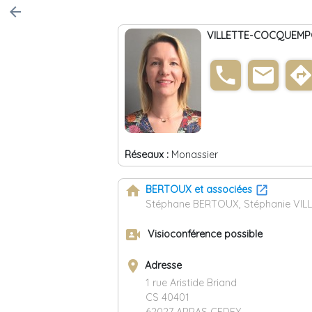
arrow_back
VILLETTE-COCQUEMPO
phone
email
direction
Réseaux :
Monassier
home
BERTOUX et associées
Stéphane BERTOUX, Stéphanie VILL
video_camera_front
Visioconférence possible
place
Adresse
1 rue Aristide Briand
CS 40401