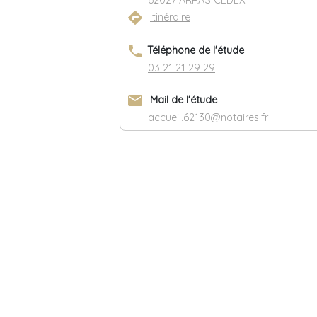
62027 ARRAS CEDEX
directions
Itinéraire
phone
Téléphone de l'étude
03 21 21 29 29
email
Mail de l'étude
accueil.62130@notaires.fr