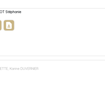
T Stéphanie
s
contact_page
ETTE, Karine DUVERNIER